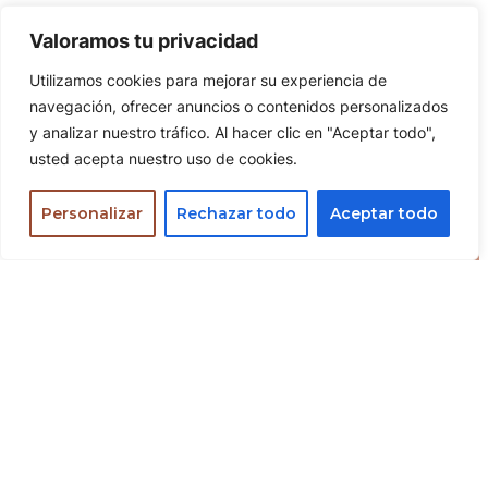
evita problemas en la edad adulta y mejora la calidad de
Valoramos tu privacidad
vida desde la infancia.
Utilizamos cookies para mejorar su experiencia de
navegación, ofrecer anuncios o contenidos personalizados
y analizar nuestro tráfico. Al hacer clic en "Aceptar todo",
usted acepta nuestro uso de cookies.
Personalizar
Rechazar todo
Aceptar todo